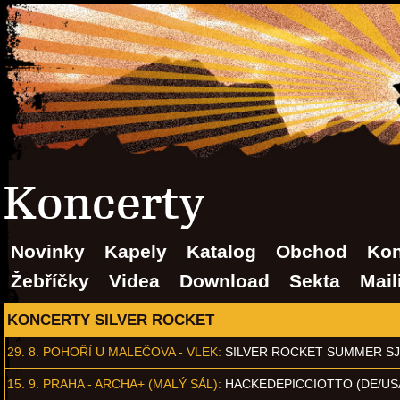
Koncerty
Novinky
Kapely
Katalog
Obchod
Kon
Žebříčky
Videa
Download
Sekta
Mail
KONCERTY SILVER ROCKET
29. 8.
POHOŘÍ U MALEČOVA - VLEK
:
SILVER ROCKET SUMMER S
15. 9.
PRAHA - ARCHA+ (MALÝ SÁL)
:
HACKEDEPICCIOTTO (DE/US