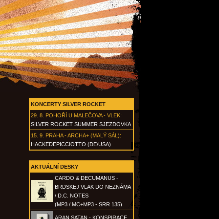
KONCERTY SILVER ROCKET
29. 8.
POHOŘÍ U MALEČOVA - VLEK
:
SILVER ROCKET SUMMER SJEZDOVKA
15. 9.
PRAHA - ARCHA+ (MALÝ SÁL)
:
HACKEDEPICCIOTTO (DE/USA)
AKTUÁLNÍ DESKY
CARDO & DECUMANUS -
BRDSKEJ VLAK DO NEZNÁMA
/ D.C. NOTES
(MP3 / MC+MP3 - SRR 135)
ARAN SATAN - KONSPIRACE