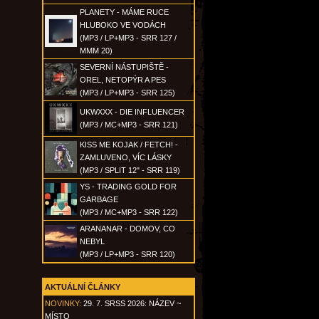
PLANETY - MÁME RUCE
HLUBOKO VE VODÁCH
(MP3 / LP+MP3 - SRR 127 /
MMM 20)
SEVERNÍ NÁSTUPIŠTĚ -
OREL, NETOPÝR A PES
(MP3 / LP+MP3 - SRR 125)
UKWXXX - DIE INFLUENCER
(MP3 / MC+MP3 - SRR 121)
KISS ME KOJAK / FETCH! -
ZAMLUVENO, VÍC LÁSKY
(MP3 / SPLIT 12" - SRR 119)
YS - TRADING GOLD FOR
GARBAGE
(MP3 / MC+MP3 - SRR 122)
ARANANAR - DOMOV, CO
NEBYL
(MP3 / LP+MP3 - SRR 120)
AKTUÁLNÍ ČLÁNKY
NOVINKY:
29. 7. SRSS 2026: NÁZEV ~
MÍSTO