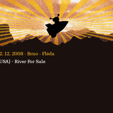
2. 12. 2008 -
Brno - Fléda
(USA)
·
River For Sale