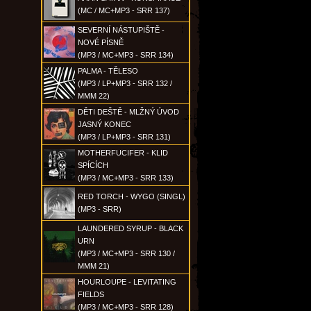
(MC / MC+MP3 - SRR 137)
SEVERNÍ NÁSTUPIŠTĚ -
NOVÉ PÍSNĚ
(MP3 / MC+MP3 - SRR 134)
PALMA - TĚLESO
(MP3 / LP+MP3 - SRR 132 /
MMM 22)
DĚTI DEŠTĚ - MLŽNÝ ÚVOD
JASNÝ KONEC
(MP3 / LP+MP3 - SRR 131)
MOTHERFUCIFER - KLID
SPÍCÍCH
(MP3 / MC+MP3 - SRR 133)
RED TORCH - WYGO (SINGL)
(MP3 - SRR)
LAUNDERED SYRUP - BLACK
URN
(MP3 / MC+MP3 - SRR 130 /
MMM 21)
HOURLOUPE - LEVITATING
FIELDS
(MP3 / MC+MP3 - SRR 128)