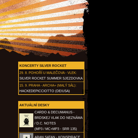
KONCERTY SILVER ROCKET
29. 8.
POHOŘÍ U MALEČOVA - VLEK
:
SILVER ROCKET SUMMER SJEZDOVKA
15. 9.
PRAHA - ARCHA+ (MALÝ SÁL)
:
HACKEDEPICCIOTTO (DE/USA)
AKTUÁLNÍ DESKY
CARDO & DECUMANUS -
BRDSKEJ VLAK DO NEZNÁMA
/ D.C. NOTES
(MP3 / MC+MP3 - SRR 135)
ARAN SATAN - KONSPIRACE