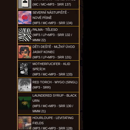
(MC / MC+MP3 - SRR 137)
SEVERNÍ NÁSTUPIŠTĚ -
NOVÉ PÍSNĚ
(MP3 / MC+MP3 - SRR 134)
PALMA - TĚLESO
(MP3 / LP+MP3 - SRR 132 /
MMM 22)
DĚTI DEŠTĚ - MLŽNÝ ÚVOD
JASNÝ KONEC
(MP3 / LP+MP3 - SRR 131)
MOTHERFUCIFER - KLID
SPÍCÍCH
(MP3 / MC+MP3 - SRR 133)
RED TORCH - WYGO (SINGL)
(MP3 - SRR)
LAUNDERED SYRUP - BLACK
URN
(MP3 / MC+MP3 - SRR 130 /
MMM 21)
HOURLOUPE - LEVITATING
FIELDS
(MP3 / MC+MP3 - SRR 128)