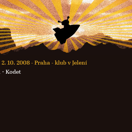
 2. 10. 2008 -
Praha - klub v Jelení
n
·
Kodet