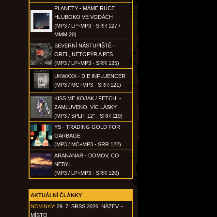
PLANETY - MÁME RUCE
HLUBOKO VE VODÁCH
(MP3 / LP+MP3 - SRR 127 /
MMM 20)
SEVERNÍ NÁSTUPIŠTĚ -
OREL, NETOPÝR A PES
(MP3 / LP+MP3 - SRR 125)
UKWXXX - DIE INFLUENCER
(MP3 / MC+MP3 - SRR 121)
KISS ME KOJAK / FETCH! -
ZAMLUVENO, VÍC LÁSKY
(MP3 / SPLIT 12" - SRR 119)
YS - TRADING GOLD FOR
GARBAGE
(MP3 / MC+MP3 - SRR 122)
ARANANAR - DOMOV, CO
NEBYL
(MP3 / LP+MP3 - SRR 120)
AKTUÁLNÍ ČLÁNKY
NOVINKY:
29. 7. SRSS 2026: NÁZEV ~
MÍSTO