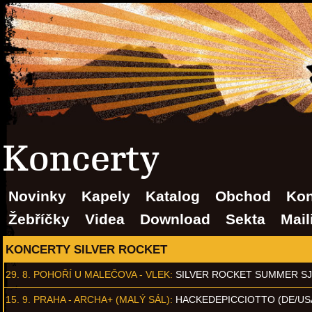
Koncerty
Novinky
Kapely
Katalog
Obchod
Kon
Žebříčky
Videa
Download
Sekta
Mail
KONCERTY SILVER ROCKET
29. 8.
POHOŘÍ U MALEČOVA - VLEK
:
SILVER ROCKET SUMMER S
15. 9.
PRAHA - ARCHA+ (MALÝ SÁL)
:
HACKEDEPICCIOTTO (DE/US