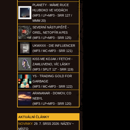
PLANETY - MÁME RUCE
HLUBOKO VE VODÁCH
(MP3 / LP+MP3 - SRR 127 /
MMM 20)
SEVERNÍ NÁSTUPIŠTĚ -
OREL, NETOPÝR A PES
(MP3 / LP+MP3 - SRR 125)
UKWXXX - DIE INFLUENCER
(MP3 / MC+MP3 - SRR 121)
KISS ME KOJAK / FETCH! -
ZAMLUVENO, VÍC LÁSKY
(MP3 / SPLIT 12" - SRR 119)
YS - TRADING GOLD FOR
GARBAGE
(MP3 / MC+MP3 - SRR 122)
ARANANAR - DOMOV, CO
NEBYL
(MP3 / LP+MP3 - SRR 120)
AKTUÁLNÍ ČLÁNKY
NOVINKY:
29. 7. SRSS 2026: NÁZEV ~
MÍSTO