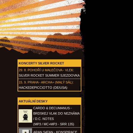
KONCERTY SILVER ROCKET
29. 8.
POHOŘÍ U MALEČOVA - VLEK
:
SILVER ROCKET SUMMER SJEZDOVKA
15. 9.
PRAHA - ARCHA+ (MALÝ SÁL)
:
HACKEDEPICCIOTTO (DE/USA)
AKTUÁLNÍ DESKY
CARDO & DECUMANUS -
BRDSKEJ VLAK DO NEZNÁMA
/ D.C. NOTES
(MP3 / MC+MP3 - SRR 135)
ARAN SATAN - KONSPIRACE