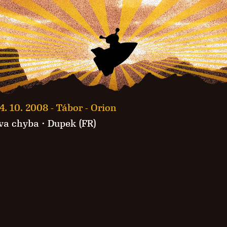
4. 10. 2008 -
Tábor - Orion
va chyba
·
Dupek (FR)