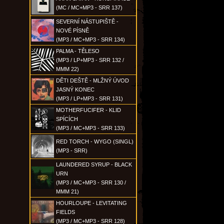
(MC / MC+MP3 - SRR 137)
SEVERNÍ NÁSTUPIŠTĚ -
NOVÉ PÍSNĚ
(MP3 / MC+MP3 - SRR 134)
PALMA - TĚLESO
(MP3 / LP+MP3 - SRR 132 /
MMM 22)
DĚTI DEŠTĚ - MLŽNÝ ÚVOD
JASNÝ KONEC
(MP3 / LP+MP3 - SRR 131)
MOTHERFUCIFER - KLID
SPÍCÍCH
(MP3 / MC+MP3 - SRR 133)
RED TORCH - WYGO (SINGL)
(MP3 - SRR)
LAUNDERED SYRUP - BLACK
URN
(MP3 / MC+MP3 - SRR 130 /
MMM 21)
HOURLOUPE - LEVITATING
FIELDS
(MP3 / MC+MP3 - SRR 128)