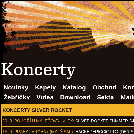
Koncerty
Novinky
Kapely
Katalog
Obchod
Kon
Žebříčky
Videa
Download
Sekta
Mail
KONCERTY SILVER ROCKET
29. 8.
POHOŘÍ U MALEČOVA - VLEK
:
SILVER ROCKET SUMMER S
15. 9.
PRAHA - ARCHA+ (MALÝ SÁL)
:
HACKEDEPICCIOTTO (DE/US