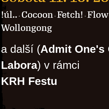
!úl..
Cocoon
Fetch!
Flow
·
·
·
Wollongong
a další (
Admit One's 
Labora
) v rámci
KRH Festu