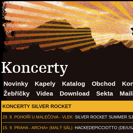
Koncerty
Novinky
Kapely
Katalog
Obchod
Kon
Žebříčky
Videa
Download
Sekta
Mail
KONCERTY SILVER ROCKET
29. 8.
POHOŘÍ U MALEČOVA - VLEK
:
SILVER ROCKET SUMMER S
15. 9.
PRAHA - ARCHA+ (MALÝ SÁL)
:
HACKEDEPICCIOTTO (DE/US