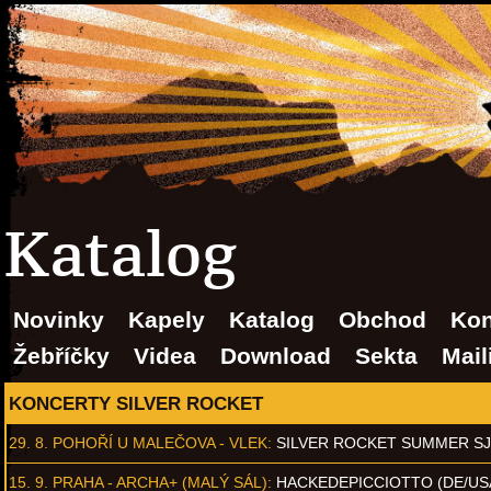
Katalog
Novinky
Kapely
Katalog
Obchod
Kon
Žebříčky
Videa
Download
Sekta
Mail
KONCERTY SILVER ROCKET
29. 8.
POHOŘÍ U MALEČOVA - VLEK
:
SILVER ROCKET SUMMER S
15. 9.
PRAHA - ARCHA+ (MALÝ SÁL)
:
HACKEDEPICCIOTTO (DE/US