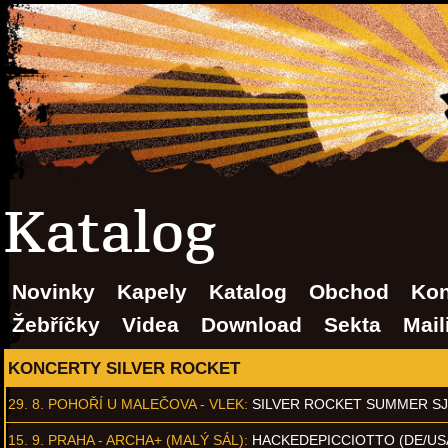
Katalog
Novinky
Kapely
Katalog
Obchod
Kon
Žebříčky
Videa
Download
Sekta
Mail
KONCERTY SILVER ROCKET
29. 8.
POHOŘÍ U MALEČOVA - VLEK
:
SILVER ROCKET SUMMER S
15. 9.
PRAHA - ARCHA+ (MALÝ SÁL)
:
HACKEDEPICCIOTTO (DE/US