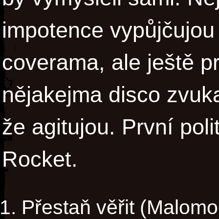
impotence vypůjčujou 
coverama, ale ještě pr
nějakejma disco zvuka
že agitujou. První pol
Rocket.
Přestaň věřit (Malomo