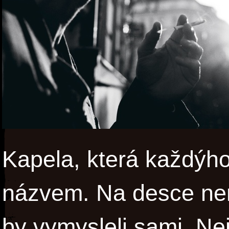
Kapela, která každýh
názvem. Na desce neni
by vymysleli sami. Nej