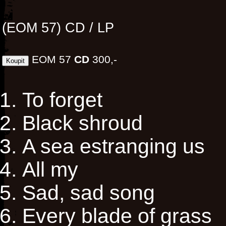
(EOM 57) CD / LP
EOM 57
CD
300,-
To forget
Black shroud
A sea estranging us
All my
Sad, sad song
Every blade of grass