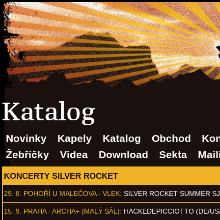
Katalog
Novinky
Kapely
Katalog
Obchod
Kon
Žebříčky
Videa
Download
Sekta
Mail
KONCERTY SILVER ROCKET
29. 8.
POHOŘÍ U MALEČOVA - VLEK
:
SILVER ROCKET SUMMER S
15. 9.
PRAHA - ARCHA+ (MALÝ SÁL)
:
HACKEDEPICCIOTTO (DE/US