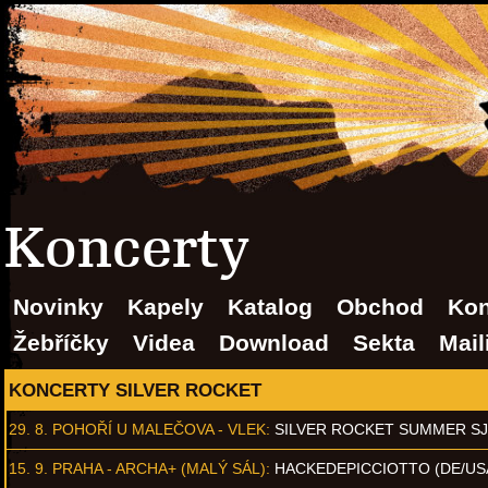
Koncerty
Novinky
Kapely
Katalog
Obchod
Kon
Žebříčky
Videa
Download
Sekta
Mail
KONCERTY SILVER ROCKET
29. 8.
POHOŘÍ U MALEČOVA - VLEK
:
SILVER ROCKET SUMMER S
15. 9.
PRAHA - ARCHA+ (MALÝ SÁL)
:
HACKEDEPICCIOTTO (DE/US