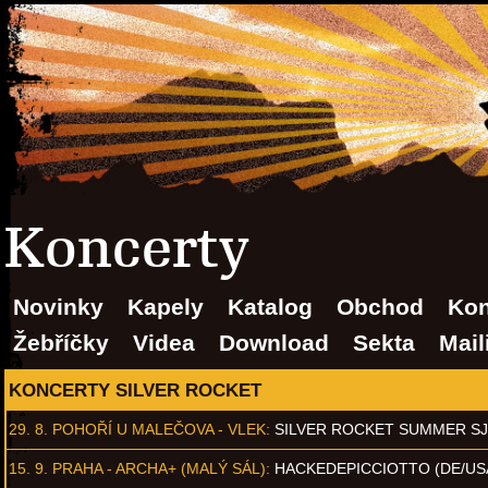
Koncerty
Novinky
Kapely
Katalog
Obchod
Kon
Žebříčky
Videa
Download
Sekta
Mail
KONCERTY SILVER ROCKET
29. 8.
POHOŘÍ U MALEČOVA - VLEK
:
SILVER ROCKET SUMMER S
15. 9.
PRAHA - ARCHA+ (MALÝ SÁL)
:
HACKEDEPICCIOTTO (DE/US