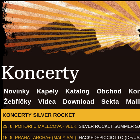
Koncerty
Novinky
Kapely
Katalog
Obchod
Kon
Žebříčky
Videa
Download
Sekta
Mail
KONCERTY SILVER ROCKET
29. 8.
POHOŘÍ U MALEČOVA - VLEK
:
SILVER ROCKET SUMMER S
15. 9.
PRAHA - ARCHA+ (MALÝ SÁL)
:
HACKEDEPICCIOTTO (DE/US