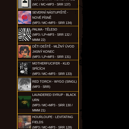
(MC / MC+MP3 - SRR 137)
SEVERNÍ NÁSTUPIŠTĚ -
NOVÉ PÍSNĚ
(MP3 / MC+MP3 - SRR 134)
PALMA - TĚLESO
(MP3 / LP+MP3 - SRR 132 /
MMM 22)
DĚTI DEŠTĚ - MLŽNÝ ÚVOD
JASNÝ KONEC
(MP3 / LP+MP3 - SRR 131)
MOTHERFUCIFER - KLID
SPÍCÍCH
(MP3 / MC+MP3 - SRR 133)
RED TORCH - WYGO (SINGL)
(MP3 - SRR)
LAUNDERED SYRUP - BLACK
URN
(MP3 / MC+MP3 - SRR 130 /
MMM 21)
HOURLOUPE - LEVITATING
FIELDS
(MP3 / MC+MP3 - SRR 128)