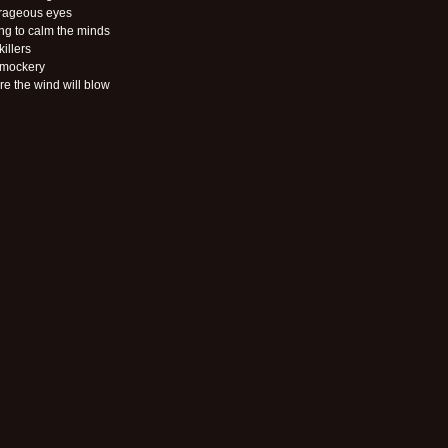
rageous eyes
ng to calm the minds
killers
 mockery
e the wind will blow