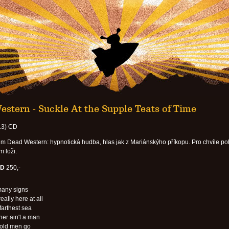
stern - Suckle At the Supple Teats of Time
13) CD
um Dead Western: hypnotická hudba, hlas jak z Mariánskýho příkopu. Pro chvíle p
m loži.
D
250,-
any signs
eally here at all
farthest sea
ther ain't a man
old men go