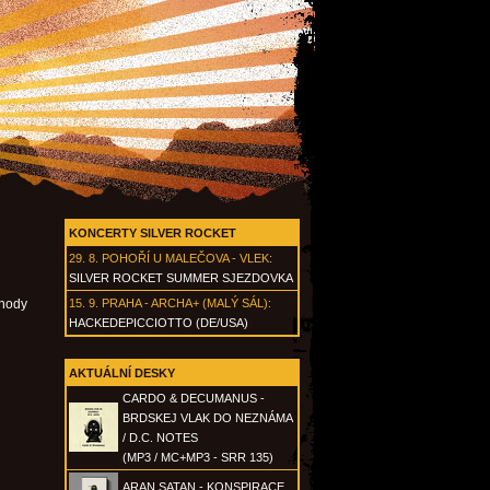
KONCERTY SILVER ROCKET
29. 8.
POHOŘÍ U MALEČOVA - VLEK
:
SILVER ROCKET SUMMER SJEZDOVKA
ohody
15. 9.
PRAHA - ARCHA+ (MALÝ SÁL)
:
HACKEDEPICCIOTTO (DE/USA)
AKTUÁLNÍ DESKY
CARDO & DECUMANUS -
BRDSKEJ VLAK DO NEZNÁMA
/ D.C. NOTES
(MP3 / MC+MP3 - SRR 135)
ARAN SATAN - KONSPIRACE