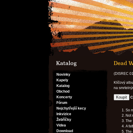
Katalog
Dead We
(DISREC 0
Novinky
Kapely
Klíčový alb
Katalog
na smrtelný
Obchod
Koncerty
C
Fórum
Nejchytřejší kecy
So m
Inkvizice
Not r
Žebříčky
The 
Videa
A fa
Download
The 