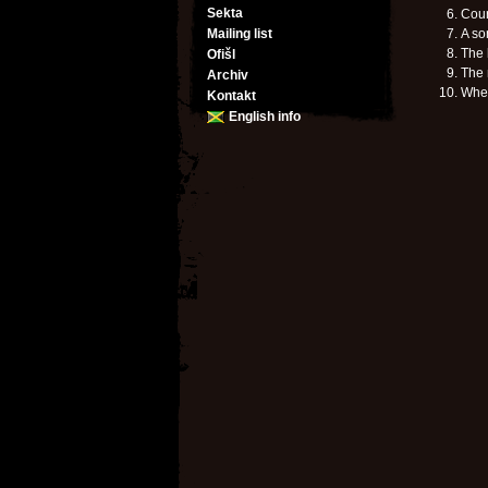
Sekta
Cou
Mailing list
A so
The 
Ofišl
The
Archiv
Wher
Kontakt
English info