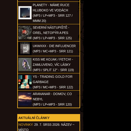
PLANETY - MÁME RUCE
HLUBOKO VE VODÁCH
(MP3 / LP+MP3 - SRR 127 /
MMM 20)
SEVERNÍ NÁSTUPIŠTĚ -
OREL, NETOPÝR A PES
(MP3 / LP+MP3 - SRR 125)
UKWXXX - DIE INFLUENCER
(MP3 / MC+MP3 - SRR 121)
KISS ME KOJAK / FETCH! -
ZAMLUVENO, VÍC LÁSKY
(MP3 / SPLIT 12" - SRR 119)
YS - TRADING GOLD FOR
GARBAGE
(MP3 / MC+MP3 - SRR 122)
ARANANAR - DOMOV, CO
NEBYL
(MP3 / LP+MP3 - SRR 120)
AKTUÁLNÍ ČLÁNKY
NOVINKY:
29. 7. SRSS 2026: NÁZEV ~
MÍSTO