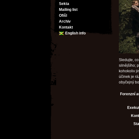
Sekta
Mailing list
Ofišl
Archiv
Kontakt
English info
Sledujte, co
silnějšího; 
kohokoliv ji
účinek je rá
obyčejný bol
Forenzní a
Exekut
Kont
Sta