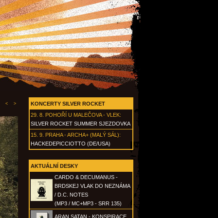
KONCERTY SILVER ROCKET
<
>
29. 8.
POHOŘÍ U MALEČOVA - VLEK
:
SILVER ROCKET SUMMER SJEZDOVKA
15. 9.
PRAHA - ARCHA+ (MALÝ SÁL)
:
HACKEDEPICCIOTTO (DE/USA)
AKTUÁLNÍ DESKY
CARDO & DECUMANUS -
BRDSKEJ VLAK DO NEZNÁMA
/ D.C. NOTES
(MP3 / MC+MP3 - SRR 135)
ARAN SATAN - KONSPIRACE