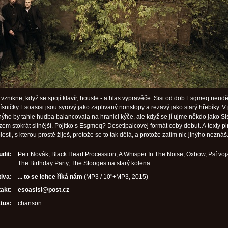
 vznikne, když se spojí klavír, housle - a hlas vypravěče. Sisi od dob Esgmeq neudě
písničky Esoasisi jsou syrový jako zaplivaný nonstopy a rezavý jako starý hřebíky. V
nýho by tahle hudba balancovala na hranici kýče, ale když se jí ujme někdo jako Sisi
zem stokrát silnější. Pojítko s Esgmeq? Desetipalcovej formát coby debut. A texty p
esti, s kterou prostě žiješ, protože se to tak dělá, a protože zatím nic jinýho neznáš
udit:
Petr Novák, Black Heart Procession, A Whisper In The Noise, Oxbow, Psí vojá
The Birthday Party, The Stooges na starý kolena
iva:
... to se lehce říká nám
(MP3 / 10"+MP3, 2015)
akt:
esoasisi@post.cz
tus:
chanson