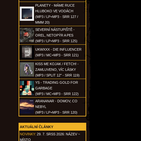
PLANETY - MÁME RUCE
HLUBOKO VE VODÁCH
(MP3 / LP+MP3 - SRR 127 /
MMM 20)
SEVERNÍ NÁSTUPIŠTĚ -
OREL, NETOPÝR A PES
(MP3 / LP+MP3 - SRR 125)
UKWXXX - DIE INFLUENCER
(MP3 / MC+MP3 - SRR 121)
KISS ME KOJAK / FETCH! -
ZAMLUVENO, VÍC LÁSKY
(MP3 / SPLIT 12" - SRR 119)
YS - TRADING GOLD FOR
GARBAGE
(MP3 / MC+MP3 - SRR 122)
ARANANAR - DOMOV, CO
NEBYL
(MP3 / LP+MP3 - SRR 120)
AKTUÁLNÍ ČLÁNKY
NOVINKY:
29. 7. SRSS 2026: NÁZEV ~
MÍSTO