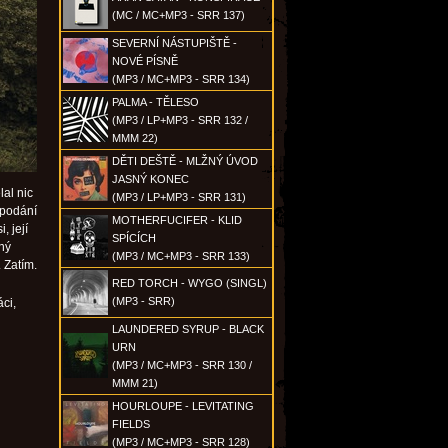
(MC / MC+MP3 - SRR 137)
SEVERNÍ NÁSTUPIŠTĚ -
NOVÉ PÍSNĚ
(MP3 / MC+MP3 - SRR 134)
PALMA - TĚLESO
(MP3 / LP+MP3 - SRR 132 /
MMM 22)
DĚTI DEŠTĚ - MLŽNÝ ÚVOD
JASNÝ KONEC
lal nic
(MP3 / LP+MP3 - SRR 131)
 podání
MOTHERFUCIFER - KLID
, její
SPÍCÍCH
lný
(MP3 / MC+MP3 - SRR 133)
. Zatím.
RED TORCH - WYGO (SINGL)
(MP3 - SRR)
ci,
LAUNDERED SYRUP - BLACK
URN
(MP3 / MC+MP3 - SRR 130 /
MMM 21)
HOURLOUPE - LEVITATING
FIELDS
(MP3 / MC+MP3 - SRR 128)